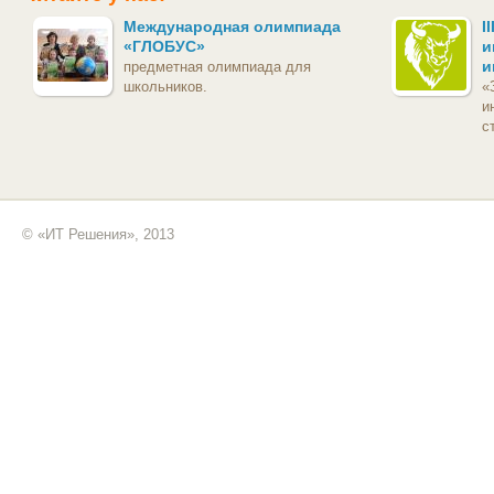
Международная олимпиада
I
«ГЛОБУС»
и
и
предметная олимпиада для
школьников.
«
и
с
© «ИТ Решения», 2013