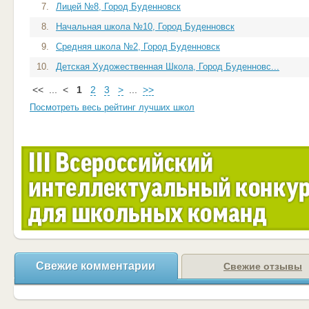
7.
Лицей №8, Город Буденновск
8.
Начальная школа №10, Город Буденновск
9.
Средняя школа №2, Город Буденновск
10.
Детская Художественная Школа, Город Буденновс...
<<
...
<
1
2
3
>
...
>>
Посмотреть весь рейтинг лучших школ
Свежие комментарии
Свежие отзывы