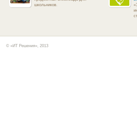
школьников.
«
и
с
© «ИТ Решения», 2013