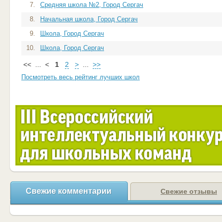
7.
Средняя школа №2, Город Сергач
8.
Начальная школа, Город Сергач
9.
Школа, Город Сергач
10.
Школа, Город Сергач
<<
...
<
1
2
>
...
>>
Посмотреть весь рейтинг лучших школ
Свежие комментарии
Свежие отзывы