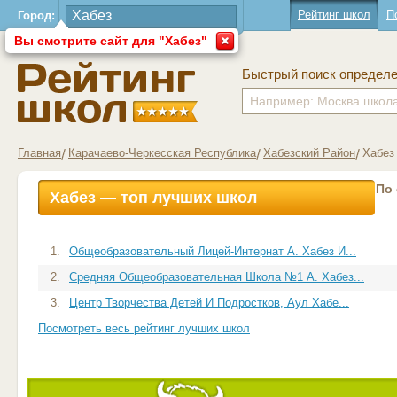
Рейтинг школ
П
Город:
Вы смотрите сайт для "Хабез"
Быстрый поиск определ
Главная
Карачаево-Черкесская Республика
Хабезский Район
Хабез
По
Хабез — топ лучших школ
1.
Общеобразовательный Лицей-Интернат А. Хабез И...
2.
Средняя Общеобразовательная Школа №1 А. Хабез...
3.
Центр Творчества Детей И Подростков, Аул Хабе...
Посмотреть весь рейтинг лучших школ