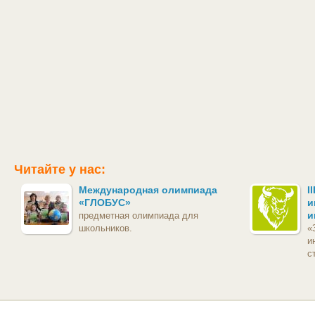
Читайте у нас:
Международная олимпиада
I
«ГЛОБУС»
и
и
предметная олимпиада для
школьников.
«
и
с