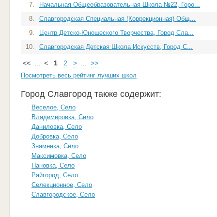
7.
Начальная Общеобразовательная Школа №22, Горо...
8.
Славгородская Специальная (Коррекционная) Общ...
9.
Центр Детско-Юношеского Творчества, Город Сла...
10.
Славгородская Детская Школа Искусств, Город С...
<<
...
<
1
2
>
...
>>
Посмотреть весь рейтинг лучших школ
Город Славгород также содержит:
Веселое, Село
Владимировка, Село
Даниловка, Село
Добровка, Село
Знаменка, Село
Максимовка, Село
Пановка, Село
Райгород, Село
Селекционное, Село
Славгородское, Село