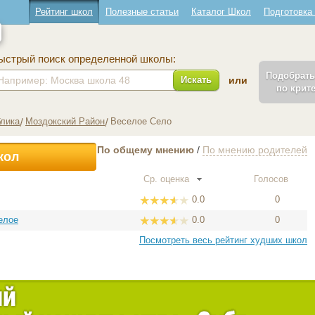
Рейтинг школ
Полезные статьи
Каталог Школ
Подготовка
ыстрый поиск определенной школы:
Подобрат
Искать
или
по крит
блика
Моздокский Район
Веселое Село
По общему мнению
/
По мнению родителей
кол
Ср. оценка
Голосов
0.0
0
елое
0.0
0
Посмотреть весь рейтинг худших школ