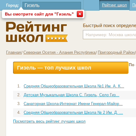
Рейтинг школ
П
Город:
Вы смотрите сайт для "Гизель"
Быстрый поиск определ
Главная
Северная Осетия - Алания Республика
Пригородный Район
По
Гизель — топ лучших школ
1.
Средняя Общеобразовательная Школа №1 Им. А. К...
2.
Детская Музыкальная Школа С. Гизель, Село Гиз...
3.
Санаторная Школа-Интернат Имени Генерал-Майор...
4.
Средняя Общеобразовательная Школа № 2 Им. Д. ...
Посмотреть весь рейтинг лучших школ