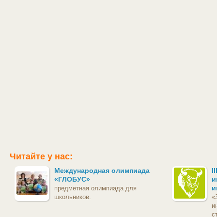
Читайте у нас:
Международная олимпиада
I
«ГЛОБУС»
и
и
предметная олимпиада для
школьников.
«
и
с