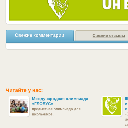
Свежие комментарии
Свежие отзывы
Читайте у нас:
Международная олимпиада
I
«ГЛОБУС»
и
и
предметная олимпиада для
школьников.
«
и
с