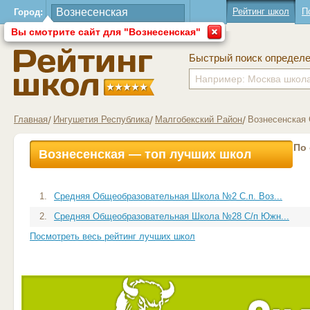
Рейтинг школ
П
Город:
Вы смотрите сайт для "Вознесенская"
Быстрый поиск определ
Главная
Ингушетия Республика
Малгобекский Район
Вознесенская 
По
Вознесенская — топ лучших школ
1.
Средняя Общеобразовательная Школа №2 С.п. Воз...
2.
Средняя Общеобразовательная Школа №28 С/п Южн...
Посмотреть весь рейтинг лучших школ