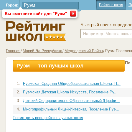
Рейтинг школ
П
Город:
Вы смотрите сайт для "Руэм"
Быстрый поиск определ
Главная
Марий Эл Республика
Медведевский Район
Руэм Поселен
По
Руэм — топ лучших школ
1.
Руэмская Средняя Общеобразовательная Школа, П...
2.
Руэмская Детская Школа Искусств, Поселение Ру...
3.
Детский Оздоровительно-Образовательный (Профи...
4.
Многопрофильный Лицей-Интернат, Поселение Руэ...
Посмотреть весь рейтинг лучших школ