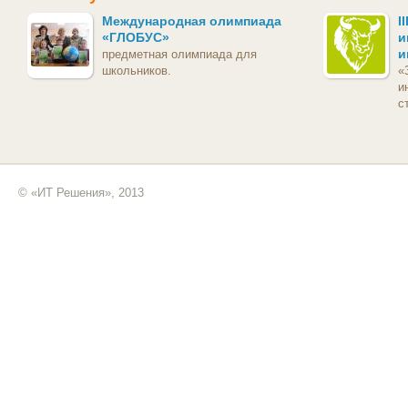
Международная олимпиада
I
«ГЛОБУС»
и
и
предметная олимпиада для
школьников.
«
и
с
© «ИТ Решения», 2013