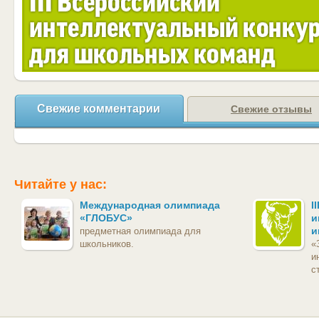
Свежие комментарии
Свежие отзывы
Читайте у нас:
Международная олимпиада
I
«ГЛОБУС»
и
и
предметная олимпиада для
школьников.
«
и
с