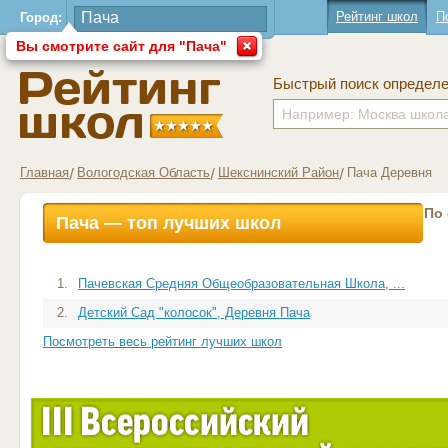
Рейтинг школ
П
Город:
Вы смотрите сайт для "Пача"
Быстрый поиск определ
Главная
Вологодская Область
Шекснинский Район
Пача Деревня
По
Пача — топ лучших школ
1.
Пачевская Средняя Общеобразовательная Школа, ...
2.
Детский Сад "колосок", Деревня Пача
Посмотреть весь рейтинг лучших школ