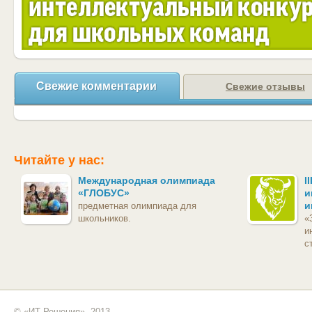
Свежие комментарии
Свежие отзывы
Читайте у нас:
Международная олимпиада
I
«ГЛОБУС»
и
и
предметная олимпиада для
школьников.
«
и
с
© «ИТ Решения», 2013