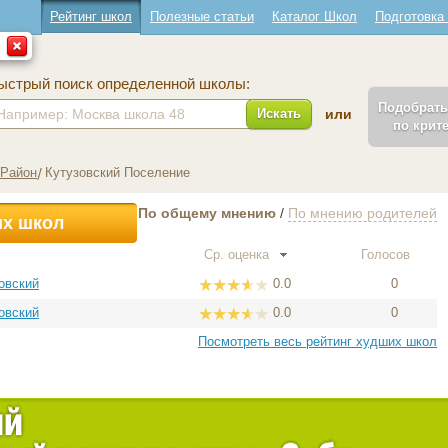
Рейтинг школ
Полезные статьи
Каталог Школ
Подготовка
ыстрый поиск определенной школы:
Подобрат
Искать
или
по крит
 Район
Кутузовский Поселение
По общему мнению
/
По мнению родителей
их школ
Ср. оценка
Голосов
овский
0.0
0
овский
0.0
0
Посмотреть весь рейтинг худших школ