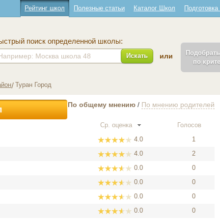
Рейтинг школ
Полезные статьи
Каталог Школ
Подготовка
ыстрый поиск определенной школы:
Подобрат
Искать
или
по крит
айон
Туран Город
По общему мнению
/
По мнению родителей
л
Ср. оценка
Голосов
4.0
1
4.0
2
0.0
0
0.0
0
0.0
0
0.0
0