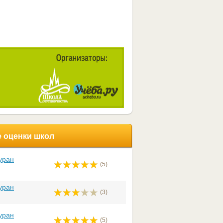
 оценки школ
уран
(5)
уран
(3)
уран
(5)