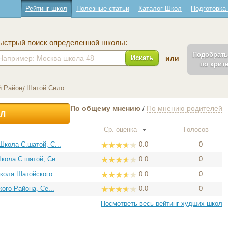
Рейтинг школ
Полезные статьи
Каталог Школ
Подготовка
ыстрый поиск определенной школы:
Подобрат
Искать
или
по крит
й Район
Шатой Село
По общему мнению
/
По мнению родителей
ол
Ср. оценка
Голосов
кола С.шатой, С...
0.0
0
ола С.шатой, Се...
0.0
0
ола Шатойского ...
0.0
0
ого Района, Се...
0.0
0
Посмотреть весь рейтинг худших школ