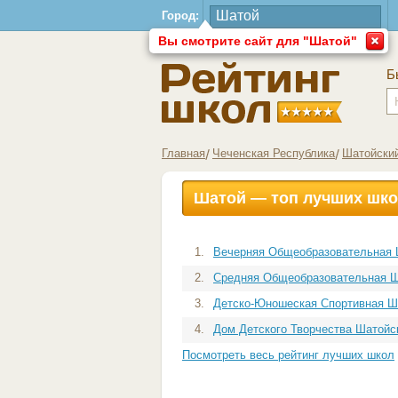
Город:
Вы смотрите сайт для "Шатой"
Б
Главная
Чеченская Республика
Шатойски
Шатой — топ лучших шк
1.
Вечерняя Общеобразовательная Ш
2.
Средняя Общеобразовательная Шк
3.
Детско-Юношеская Спортивная Шк
4.
Дом Детского Творчества Шатойск
Посмотреть весь рейтинг лучших школ