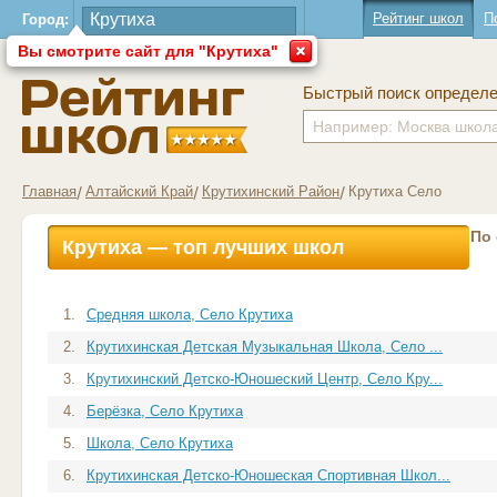
Рейтинг школ
П
Город:
Вы смотрите сайт для "Крутиха"
Быстрый поиск определ
Главная
Алтайский Край
Крутихинский Район
Крутиха Село
По
Крутиха — топ лучших школ
1.
Средняя школа, Село Крутиха
2.
Крутихинская Детская Музыкальная Школа, Село ...
3.
Крутихинский Детско-Юношеский Центр, Село Кру...
4.
Берёзка, Село Крутиха
5.
Школа, Село Крутиха
6.
Крутихинская Детско-Юношеская Спортивная Школ...