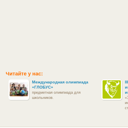
Читайте у нас:
Международная олимпиада
I
«ГЛОБУС»
и
и
предметная олимпиада для
школьников.
«
и
с