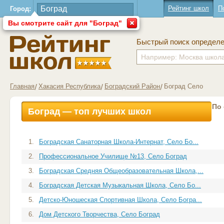
Рейтинг школ
П
Город:
Вы смотрите сайт для "Боград"
Быстрый поиск определ
Главная
Хакасия Республика
Боградский Район
Боград Село
По
Боград — топ лучших школ
1.
Боградская Санаторная Школа-Интернат, Село Бо...
2.
Профессиональное Училище №13, Село Боград
3.
Боградская Средняя Общеобразовательная Школа,...
4.
Боградская Детская Музыкальная Школа, Село Бо...
5.
Детско-Юношеская Спортивная Школа, Село Богра...
6.
Дом Детского Творчества, Село Боград