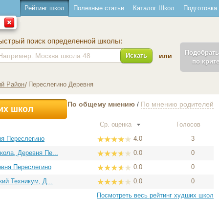
Рейтинг школ
Полезные статьи
Каталог Школ
Подготовка
ыстрый поиск определенной школы:
Подобрат
Искать
или
по крит
ий Район
Переслегино Деревня
По общему мнению
/
По мнению родителей
их школ
Ср. оценка
Голосов
ня Переслегино
4.0
3
ола, Деревня Пе...
0.0
0
евня Переслегино
0.0
0
ий Техникум, Д...
0.0
0
Посмотреть весь рейтинг худших школ