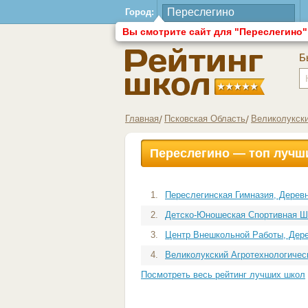
Город:
Вы смотрите сайт для "Переслегино"
Б
Главная
Псковская Область
Великолукск
Переслегино — топ лучш
1.
Переслегинская Гимназия, Дерев
2.
Детско-Юношеская Спортивная Шк
3.
Центр Внешкольной Работы, Дер
4.
Великолукский Агротехнологическ
Посмотреть весь рейтинг лучших школ