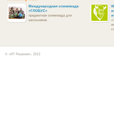
Международная олимпиада
I
«ГЛОБУС»
и
и
предметная олимпиада для
школьников.
«
и
с
© «ИТ Решения», 2013