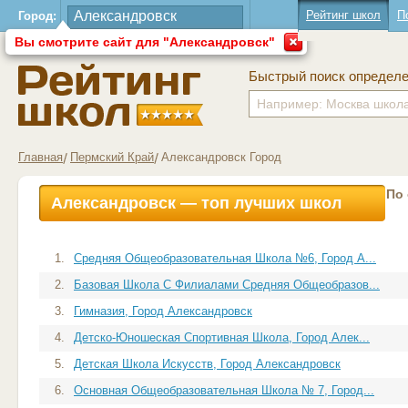
Рейтинг школ
П
Город:
Вы смотрите сайт для "Александровск"
Быстрый поиск определ
Главная
Пермский Край
Александровск Город
По
Александровск — топ лучших школ
1.
Средняя Общеобразовательная Школа №6, Город А...
2.
Базовая Школа С Филиалами Средняя Общеобразов...
3.
Гимназия, Город Александровск
4.
Детско-Юношеская Спортивная Школа, Город Алек...
5.
Детская Школа Искусств, Город Александровск
6.
Основная Общеобразовательная Школа № 7, Город...