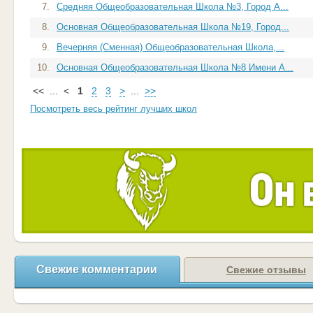
7.
Средняя Общеобразовательная Школа №3, Город А...
8.
Основная Общеобразовательная Школа №19, Город...
9.
Вечерняя (Сменная) Общеобразовательная Школа,...
10.
Основная Общеобразовательная Школа №8 Имени А...
<<
...
<
1
2
3
>
...
>>
Посмотреть весь рейтинг лучших школ
Свежие комментарии
Свежие отзывы