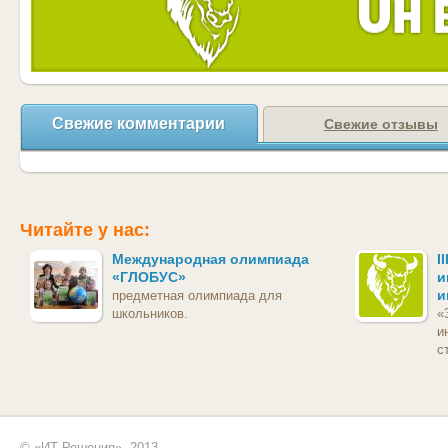
Свежие комментарии
Свежие отзывы
Читайте у нас:
Международная олимпиада
I
«ГЛОБУС»
и
и
предметная олимпиада для
школьников.
«
и
с
© «ИТ Решения», 2013