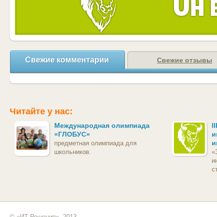
Свежие комментарии
Свежие отзывы
Читайте у нас:
Международная олимпиада
I
«ГЛОБУС»
и
и
предметная олимпиада для
школьников.
«
и
с
© «ИТ Решения», 2013