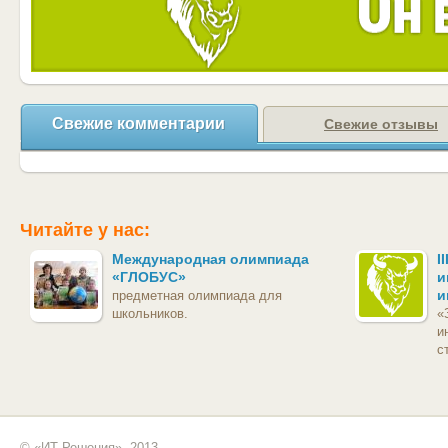
Свежие комментарии
Свежие отзывы
Читайте у нас:
Международная олимпиада
I
«ГЛОБУС»
и
и
предметная олимпиада для
школьников.
«
и
с
© «ИТ Решения», 2013