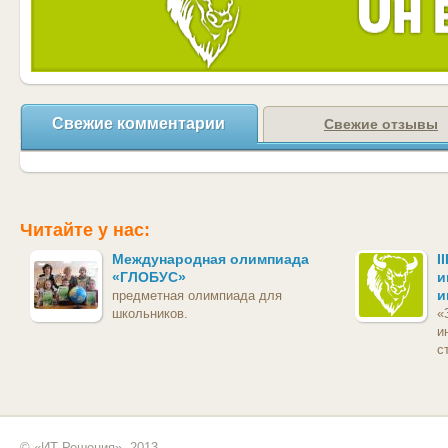
Свежие комментарии
Свежие отзывы
Читайте у нас:
Международная олимпиада
I
«ГЛОБУС»
и
и
предметная олимпиада для
школьников.
«
и
с
© «ИТ Решения», 2013