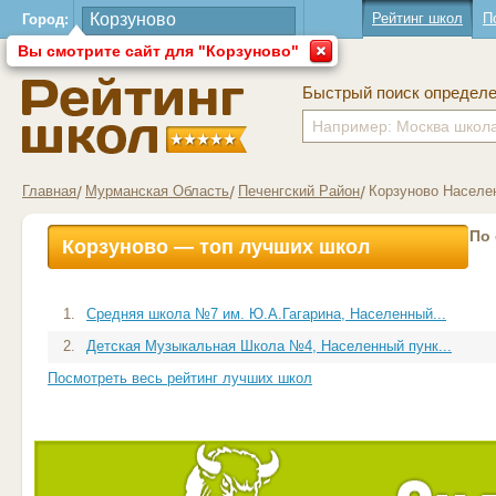
Рейтинг школ
П
Город:
Вы смотрите сайт для "Корзуново"
Быстрый поиск определ
Главная
Мурманская Область
Печенгский Район
Корзуново Населе
По
Корзуново — топ лучших школ
1.
Средняя школа №7 им. Ю.А.Гагарина, Населенный...
2.
Детская Музыкальная Школа №4, Населенный пунк...
Посмотреть весь рейтинг лучших школ