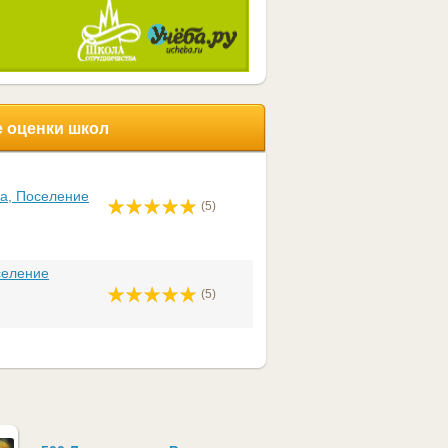
 оценки школ
а, Поселение
(5)
селение
(5)