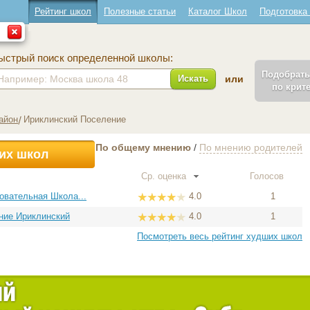
Рейтинг школ
Полезные статьи
Каталог Школ
Подготовка
"
ыстрый поиск определенной школы:
Подобрат
Искать
или
по крит
айон
Ириклинский Поселение
По общему мнению
/
По мнению родителей
их школ
Ср. оценка
Голосов
овательная Школа...
4.0
1
ние Ириклинский
4.0
1
Посмотреть весь рейтинг худших школ