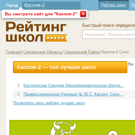
Рейтинг школ
П
Город:
Вы смотрите сайт для "Каспля-2"
Быстрый поиск определ
Главная
Смоленская Область
Смоленский Район
Каспля-2 Село
По
Каспля-2 — топ лучших школ
1.
Касплянская Средняя Общеобразовательная Школа...
2.
Профессиональное Училище № 35 С. Каспля, Село...
Посмотреть весь рейтинг лучших школ