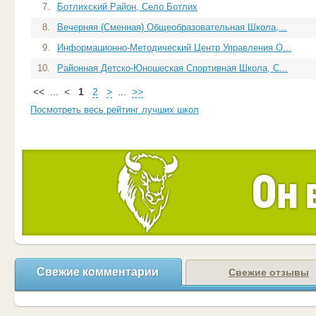
7.
Ботлихский Район, Село Ботлих
8.
Вечерняя (Сменная) Общеобразовательная Школа,...
9.
Информационно-Методический Центр Управления О...
10.
Районная Детско-Юношеская Спортивная Школа, С...
<<
...
<
1
2
>
...
>>
Посмотреть весь рейтинг лучших школ
Свежие комментарии
Свежие отзывы