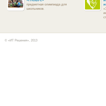
«ГЛОБУС»
и
и
предметная олимпиада для
школьников.
«
и
с
© «ИТ Решения», 2013