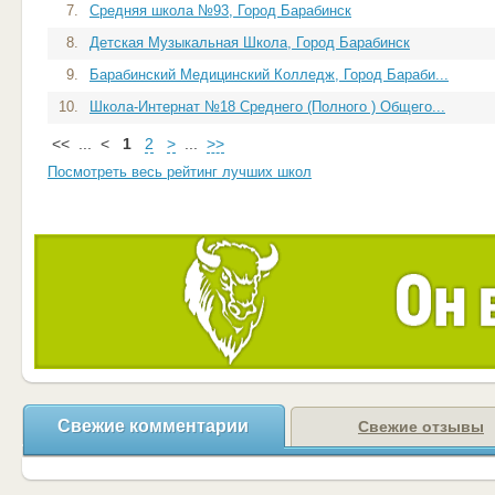
7.
Средняя школа №93, Город Барабинск
8.
Детская Музыкальная Школа, Город Барабинск
9.
Барабинский Медицинский Колледж, Город Бараби...
10.
Школа-Интернат №18 Среднего (Полного ) Общего...
<<
...
<
1
2
>
...
>>
Посмотреть весь рейтинг лучших школ
Свежие комментарии
Свежие отзывы