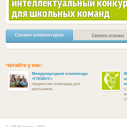
Свежие комментарии
Свежие отзывы
Читайте у нас:
Международная олимпиада
I
«ГЛОБУС»
и
и
предметная олимпиада для
школьников.
«
и
с
© «ИТ Решения», 2013