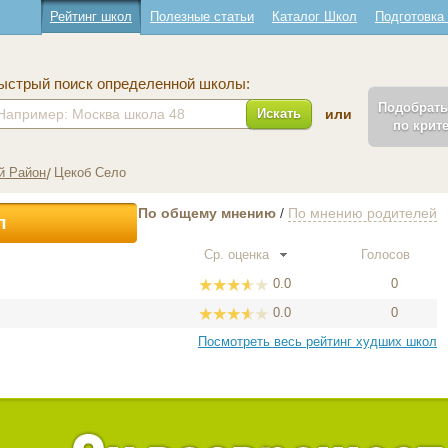
Рейтинг школ
Полезные статьи
Каталог Школ
Подготовка
ыстрый поиск определенной школы:
Подобрат
Искать
или
по крит
й Район
Цекоб Село
По общему мнению
/
По мнению родителей
л
Ср. оценка
Голосов
0.0
0
0.0
0
Посмотреть весь рейтинг худших школ