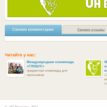
Свежие комментарии
Свежие отзывы
Читайте у нас:
Международная олимпиада
I
«ГЛОБУС»
и
и
предметная олимпиада для
школьников.
«
и
с
© «ИТ Решения», 2013