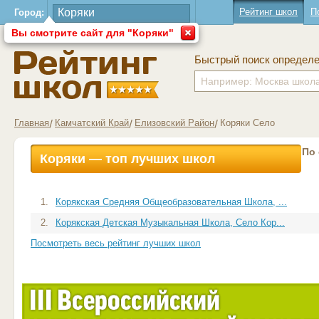
Рейтинг школ
П
Город:
Вы смотрите сайт для "Коряки"
Быстрый поиск определ
Главная
Камчатский Край
Елизовский Район
Коряки Село
По
Коряки — топ лучших школ
1.
Корякская Средняя Общеобразовательная Школа, ...
2.
Корякская Детская Музыкальная Школа, Село Кор...
Посмотреть весь рейтинг лучших школ