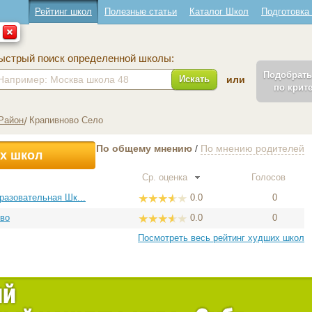
Рейтинг школ
Полезные статьи
Каталог Школ
Подготовка
ыстрый поиск определенной школы:
Подобрат
Искать
или
по крит
Район
Крапивново Село
По общему мнению
/
По мнению родителей
х школ
Ср. оценка
Голосов
азовательная Шк...
0.0
0
ово
0.0
0
Посмотреть весь рейтинг худших школ