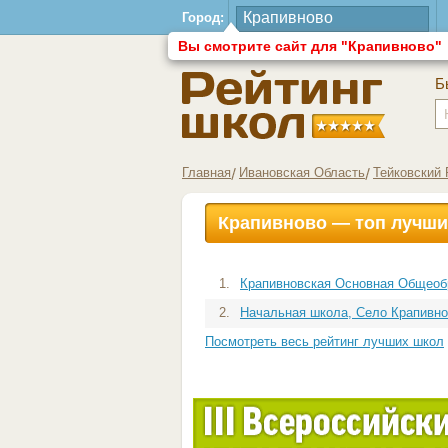
Город:
Вы смотрите сайт для "Крапивново"
Б
Главная
Ивановская Область
Тейковский 
Крапивново — топ лучши
1.
Крапивновская Основная Общеобр
2.
Начальная школа, Село Крапивн
Посмотреть весь рейтинг лучших школ