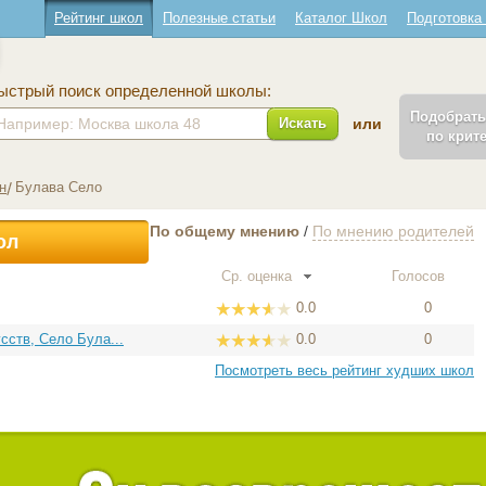
Рейтинг школ
Полезные статьи
Каталог Школ
Подготовка
ыстрый поиск определенной школы:
Подобрат
Искать
или
по крит
н
Булава Село
По общему мнению
/
По мнению родителей
ол
Ср. оценка
Голосов
0.0
0
ств, Село Була...
0.0
0
Посмотреть весь рейтинг худших школ