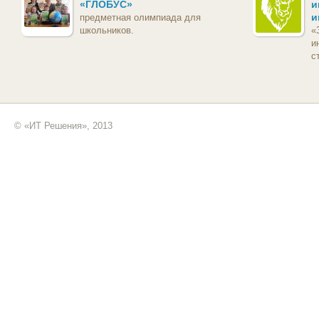
«ГЛОБУС»
и
и
предметная олимпиада для
школьников.
«
и
с
© «ИТ Решения», 2013