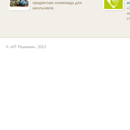
и
предметная олимпиада для
школьников.
«
и
с
© «ИТ Решения», 2013