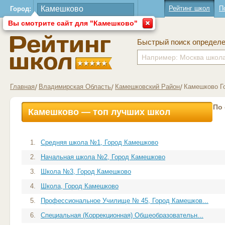
Рейтинг школ
П
Город:
Вы смотрите сайт для "Камешково"
Быстрый поиск определ
Главная
Владимирская Область
Камешковский Район
Камешково Г
По
Камешково — топ лучших школ
1.
Средняя школа №1, Город Камешково
2.
Начальная школа №2, Город Камешково
3.
Школа №3, Город Камешково
4.
Школа, Город Камешково
5.
Профессиональное Училище № 45, Город Камешков...
6.
Специальная (Коррекционная) Общеобразовательн...