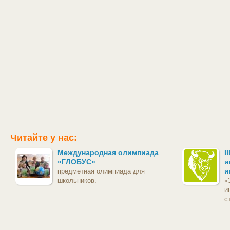
Читайте у нас:
Международная олимпиада
I
«ГЛОБУС»
и
и
предметная олимпиада для
школьников.
«
и
с