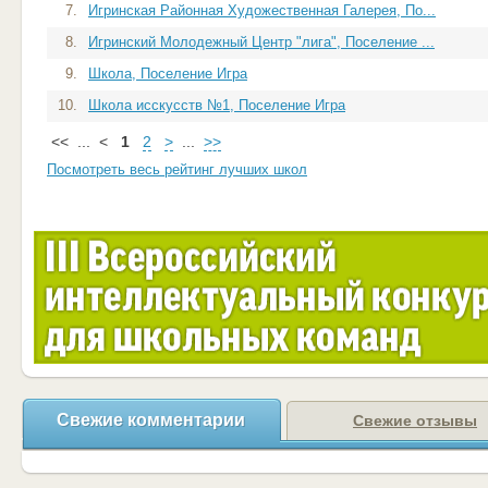
7.
Игринская Районная Художественная Галерея, По...
8.
Игринский Молодежный Центр "лига", Поселение ...
9.
Школа, Поселение Игра
10.
Школа исскусств №1, Поселение Игра
<<
...
<
1
2
>
...
>>
Посмотреть весь рейтинг лучших школ
Свежие комментарии
Свежие отзывы