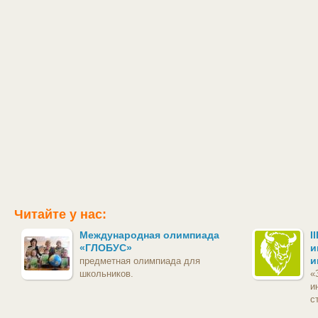
Читайте у нас:
Международная олимпиада
I
«ГЛОБУС»
и
и
предметная олимпиада для
школьников.
«
и
с