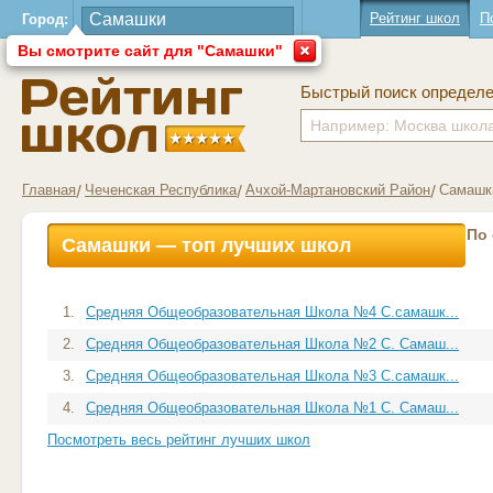
Рейтинг школ
П
Город:
Вы смотрите сайт для "Самашки"
Быстрый поиск определ
Главная
Чеченская Республика
Ачхой-Мартановский Район
Самашк
По
Самашки — топ лучших школ
1.
Средняя Общеобразовательная Школа №4 С.самашк...
2.
Средняя Общеобразовательная Школа №2 С. Самаш...
3.
Средняя Общеобразовательная Школа №3 С.самашк...
4.
Средняя Общеобразовательная Школа №1 С. Самаш...
Посмотреть весь рейтинг лучших школ