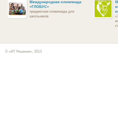
Международная олимпиада
I
«ГЛОБУС»
и
и
предметная олимпиада для
школьников.
«
и
с
© «ИТ Решения», 2013