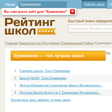
Рейтинг школ
П
Город:
Вы смотрите сайт для "Ермекеево"
Быстрый поиск определ
Главная
Башкортостан Республика
Ермекеевский Район
Ермекеево
По
Ермекеево — топ лучших школ
1.
Средняя школа, Село Ермекеево
2.
Школа №140, Село Ермекеево
3.
Детско-Юношеская Спортивная Школа Муниципальн...
4.
Детская Школа Искусств С Ермекеево Муниципаль...
Посмотреть весь рейтинг лучших школ