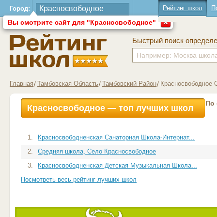
Рейтинг школ
П
Город:
Вы смотрите сайт для "Красносвободное"
Быстрый поиск определ
Главная
Тамбовская Область
Тамбовский Район
Красносвободное 
По
Красносвободное — топ лучших школ
1.
Красносвободненская Санаторная Школа-Интернат...
2.
Средняя школа, Село Красносвободное
3.
Красносвободненская Детская Музыкальная Школа...
Посмотреть весь рейтинг лучших школ