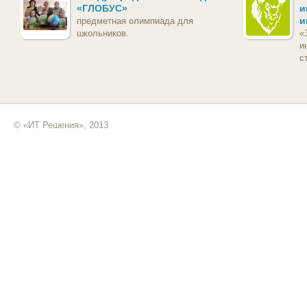
«ГЛОБУС»
и
и
предметная олимпиада для
школьников.
«
и
с
© «ИТ Решения», 2013