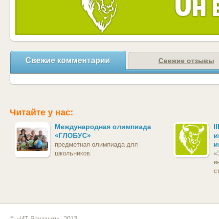
Свежие комментарии
Свежие отзывы
Читайте у нас:
Международная олимпиада
I
«ГЛОБУС»
и
и
предметная олимпиада для
школьников.
«
и
с
© «ИТ Решения», 2013