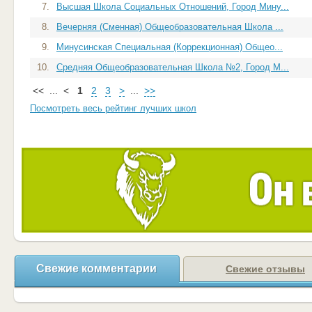
7.
Высшая Школа Социальных Отношений, Город Мину...
8.
Вечерняя (Сменная) Общеобразовательная Школа ...
9.
Минусинская Специальная (Коррекционная) Общео...
10.
Средняя Общеобразовательная Школа №2, Город М...
<<
...
<
1
2
3
>
...
>>
Посмотреть весь рейтинг лучших школ
Свежие комментарии
Свежие отзывы