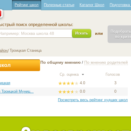
Рейтинг школ
Полезные статьи
Каталог Школ
Подготовка
ыстрый поиск определенной школы:
Подобрат
Искать
или
по крит
айон
Троицкая Станица
По общему мнению
/
По мнению родителей
школ
Ср. оценка
Голосов
оицкая
4.0
3
 Троицкой Муниц...
0.0
0
Посмотреть весь рейтинг худших школ