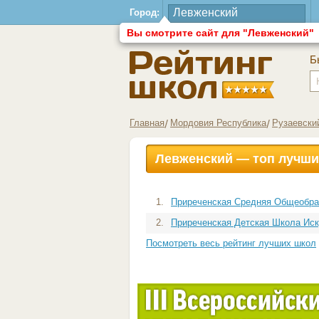
Город:
Вы смотрите сайт для "Левженский"
Б
Главная
Мордовия Республика
Рузаевски
Левженский — топ лучши
1.
Приреченская Средняя Общеобра
2.
Приреченская Детская Школа Иску
Посмотреть весь рейтинг лучших школ