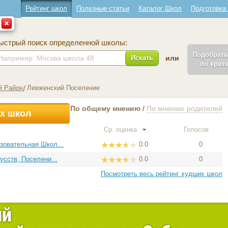
Рейтинг школ
Полезные статьи
Каталог Школ
Подготовка
ыстрый поиск определенной школы:
Подобрат
Искать
или
по крит
й Район
Левженский Поселение
По общему мнению
/
По мнению родителей
х школ
Ср. оценка
Голосов
зовательная Школ...
0.0
0
сств, Поселени...
0.0
0
Посмотреть весь рейтинг худших школ