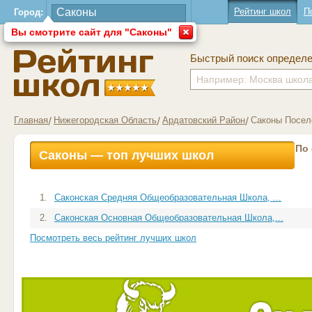
Рейтинг школ
П
Город:
Вы смотрите сайт для "Саконы"
Быстрый поиск определ
Главная
Нижегородская Область
Ардатовский Район
Саконы Посел
По
Саконы — топ лучших школ
1.
Саконская Средняя Общеобразовательная Школа, ...
2.
Саконская Основная Общеобразовательная Школа,...
Посмотреть весь рейтинг лучших школ