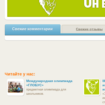
Свежие комментарии
Свежие отзывы
Читайте у нас:
Международная олимпиада
I
«ГЛОБУС»
и
и
предметная олимпиада для
школьников.
«
и
с