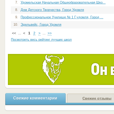
7.
Удомельская Начальная Общеобразовательная Шко...
8.
Дом Детского Творчества, Город Удомля
9.
Профессиональное Училище № 1 Г.удомля, Город ...
10.
Эдельвейс, Город Удомля
<<
...
<
1
2
>
...
>>
Посмотреть весь рейтинг лучших школ
Свежие комментарии
Свежие отзывы