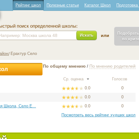
Рейтинг школ
Полезные статьи
Каталог Школ
Подготовка
ыстрый поиск определенной школы:
Подобрат
Искать
или
по крит
айон
Ерахтур Село
По общему мнению
/
По мнению родителей
кол
Ср. оценка
Голосов
0.0
0
0.0
0
я Школа, Село Е...
0.0
0
Посмотреть весь рейтинг худших школ