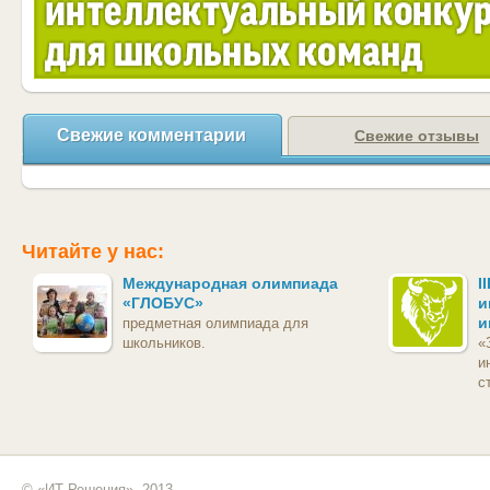
Свежие комментарии
Свежие отзывы
Читайте у нас:
Международная олимпиада
I
«ГЛОБУС»
и
и
предметная олимпиада для
школьников.
«
и
с
© «ИТ Решения», 2013