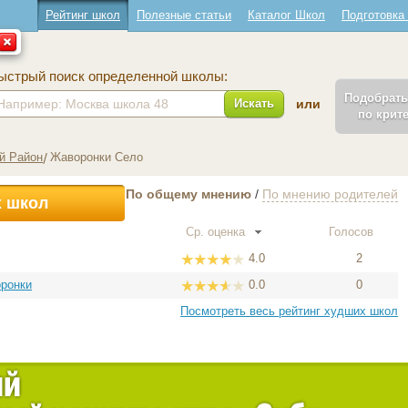
Рейтинг школ
Полезные статьи
Каталог Школ
Подготовка
ыстрый поиск определенной школы:
Подобрат
Искать
или
по крит
й Район
Жаворонки Село
По общему мнению
/
По мнению родителей
х школ
Ср. оценка
Голосов
4.0
2
оронки
0.0
0
Посмотреть весь рейтинг худших школ