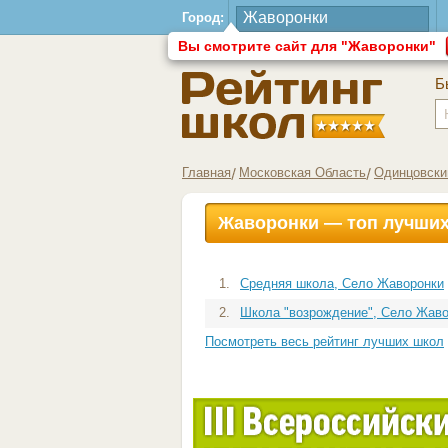
Город:
Вы смотрите сайт для "Жаворонки"
Б
Главная
Московская Область
Одинцовски
Жаворонки — топ лучши
1.
Средняя школа, Село Жаворонки
2.
Школа "возрождение", Село Жав
Посмотреть весь рейтинг лучших школ