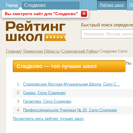
Рейтинг школ
П
Город:
Вы смотрите сайт для "Сладково"
Быстрый поиск определ
Главная
Тюменская Область
Сладковский Район
Сладково Село
По
Сладково — топ лучших школ
1.
Сладковская Детская Музыкальная Школа, Село С...
2.
Сказка, Село Сладково
3.
Галактика, Село Сладково
4.
Профессиональное Училище № 20, Село Сладково
Посмотреть весь рейтинг лучших школ