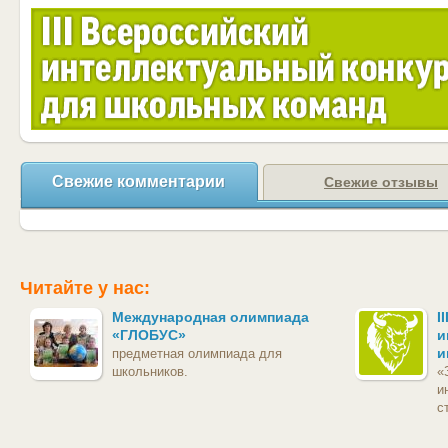
Свежие комментарии
Свежие отзывы
Читайте у нас:
Международная олимпиада
I
«ГЛОБУС»
и
и
предметная олимпиада для
школьников.
«
и
с