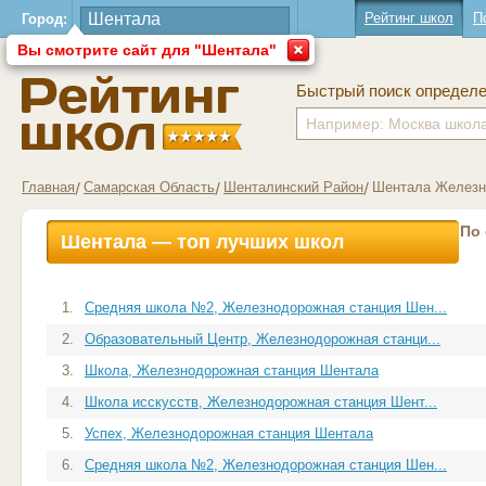
Рейтинг школ
П
Город:
Вы смотрите сайт для "Шентала"
Быстрый поиск определ
Главная
Самарская Область
Шенталинский Район
Шентала Железн
По
Шентала — топ лучших школ
1.
Средняя школа №2, Железнодорожная станция Шен...
2.
Образовательный Центр, Железнодорожная станци...
3.
Школа, Железнодорожная станция Шентала
4.
Школа исскусств, Железнодорожная станция Шент...
5.
Успех, Железнодорожная станция Шентала
6.
Средняя школа №2, Железнодорожная станция Шен...